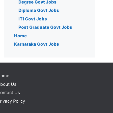
Degree Govt Jobs
Diploma Govt Jobs
ITI Govt Jobs
Post Graduate Govt Jobs
Home
Karnataka Govt Jobs
Home
bout Us
ontact Us
rivacy Policy