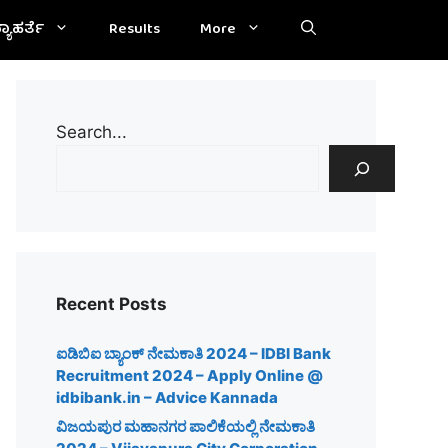
್ಯಾಹರ್ತೆ
Results
More
Search...
Recent Posts
ಐಡಿಬಿಐ ಬ್ಯಾಂಕ್ ನೇಮಕಾತಿ 2024 – IDBI Bank
Recruitment 2024 – Apply Online @
idbibank.in – Advice Kannada
ವಿಜಯಪುರ ಮಹಾನಗರ ಪಾಲಿಕೆಯಲ್ಲಿ ನೇಮಕಾತಿ