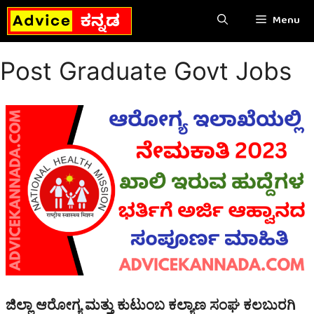
Skip
Menu
to
content
Post Graduate Govt Jobs
ಜಿಲ್ಲಾ ಆರೋಗ್ಯ ಮತ್ತು ಕುಟುಂಬ ಕಲ್ಯಾಣ ಸಂಘ ಕಲಬುರಗಿ