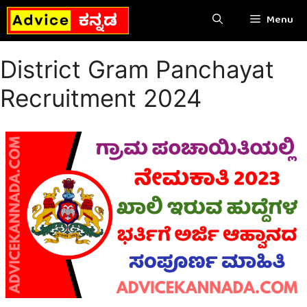
Skip
Menu
to
content
District Gram Panchayat
Recruitment 2024