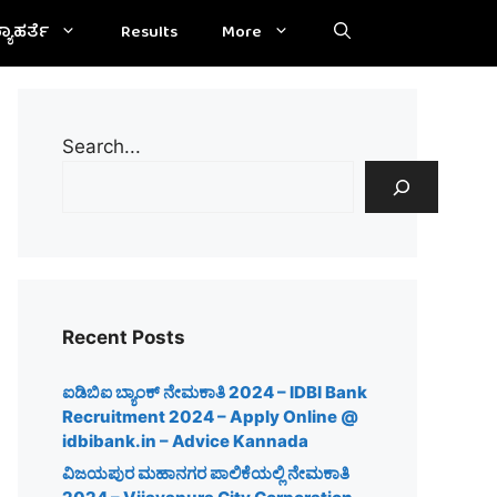
್ಯಾಹರ್ತೆ
Results
More
Search...
Recent Posts
ಐಡಿಬಿಐ ಬ್ಯಾಂಕ್ ನೇಮಕಾತಿ 2024 – IDBI Bank
Recruitment 2024 – Apply Online @
idbibank.in – Advice Kannada
ವಿಜಯಪುರ ಮಹಾನಗರ ಪಾಲಿಕೆಯಲ್ಲಿ ನೇಮಕಾತಿ