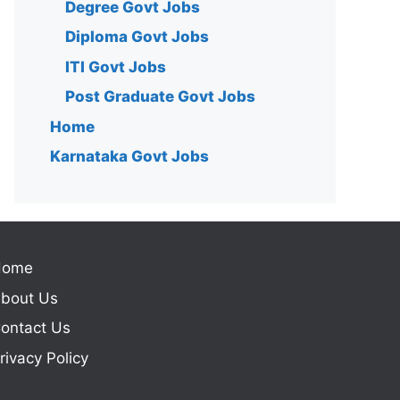
Degree Govt Jobs
Diploma Govt Jobs
ITI Govt Jobs
Post Graduate Govt Jobs
Home
Karnataka Govt Jobs
Home
bout Us
ontact Us
rivacy Policy