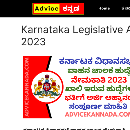
Skip
Home
ಕರ್
to
content
Karnataka Legislative
2023