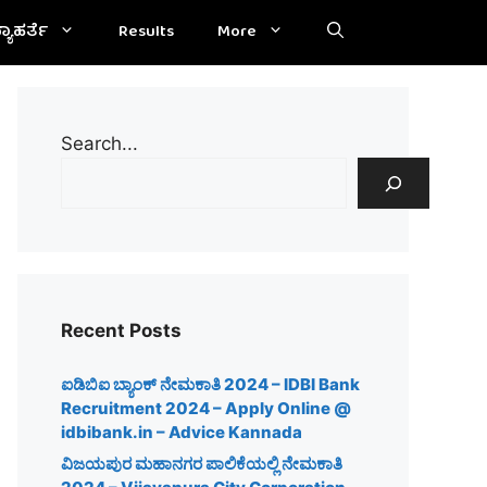
್ಯಾಹರ್ತೆ
Results
More
Search...
Recent Posts
ಐಡಿಬಿಐ ಬ್ಯಾಂಕ್ ನೇಮಕಾತಿ 2024 – IDBI Bank
Recruitment 2024 – Apply Online @
idbibank.in – Advice Kannada
ವಿಜಯಪುರ ಮಹಾನಗರ ಪಾಲಿಕೆಯಲ್ಲಿ ನೇಮಕಾತಿ