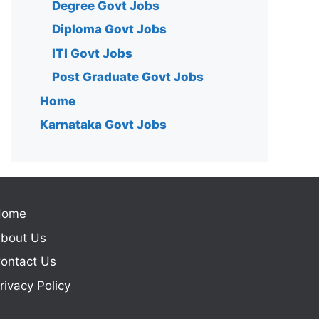
Degree Govt Jobs
Diploma Govt Jobs
ITI Govt Jobs
Post Graduate Govt Jobs
Home
Karnataka Govt Jobs
Home
bout Us
ontact Us
rivacy Policy