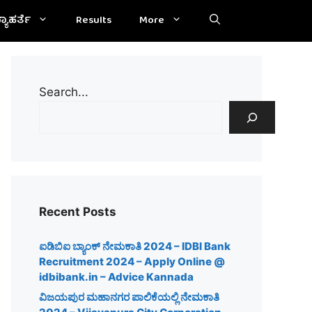
್ಯಾಹರ್ತೆ
Results
More
Search...
Recent Posts
ಐಡಿಬಿಐ ಬ್ಯಾಂಕ್ ನೇಮಕಾತಿ 2024 – IDBI Bank
Recruitment 2024 – Apply Online @
idbibank.in – Advice Kannada
ವಿಜಯಪುರ ಮಹಾನಗರ ಪಾಲಿಕೆಯಲ್ಲಿ ನೇಮಕಾತಿ