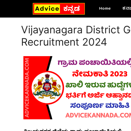
Skip
Home
ಕರ್
to
content
Vijayanagara District
Recruitment 2024