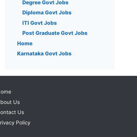
Degree Govt Jobs
Diploma Govt Jobs
ITI Govt Jobs
Post Graduate Govt Jobs
Home
Karnataka Govt Jobs
Home
bout Us
ontact Us
rivacy Policy