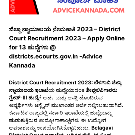
ಜಿಲ್ಲಾ ನ್ಯಾಯಾಲಯ ನೇಮಕಾತಿ 2023 – District
Court Recruitment 2023 – Apply Online
for 13 ಹುದ್ದೆಗಳು @
districts.ecourts.gov.in -Advice
Kannada
District Court Recruitment 2023: ಬೆಳಗಾವಿ ಜಿಲ್ಲಾ
ನ್ಯಾಯಾಲಯ ಇಲಾಖೆ
ಯ ಹುದ್ದೆಯಾದಂತ
ಶೀಘ್ರಲಿಪಿಗಾರರು
ಗ್ರೇಡ್-III ಹುದ್ದೆ
ಗೆ ಅರ್ಹ ಮತ್ತು ಆಸಕ್ತಿ ಹೊಂದಿರುವ
ಅಭ್ಯರ್ಥಿಗಳು ಆನ್ಲೈನ್ ಮುಖಾಂತರ ಅರ್ಜಿ ಸಲ್ಲಿಸಬಹುದಾಗಿದೆ.
ಕರ್ನಾಟಕ ರಾಜ್ಯದಲ್ಲಿ ಸರ್ಕಾರಿ ಇಲಾಖೆಯಲ್ಲಿ ಹುದ್ದೆಯನ್ನು
ಹುಡುಕುತ್ತಿರುವ ಉದ್ಯೋಗಾಕಾಂಕ್ಷಿಗಳು ಈ ಉದ್ಯೋಗ
ಅವಕಾಶವನ್ನು ಉಪಯೋಗಿಸಿಕೊಳ್ಳಬಹುದು.
Belagavi