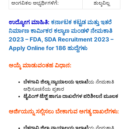
ಅಂಗವಿಕಲ ಅಭ್ಯರ್ಥಿಗಳಿಗೆ:
ಶುಲ್ಕವಿಲ್ಲ
ಉದ್ಯೋಗ ಮಾಹಿತಿ:
ಕರ್ನಾಟಕ ಕಟ್ಟಡ ಮತ್ತು ಇತರೆ
ನಿರ್ಮಾಣ ಕಾರ್ಮಿಕರ ಕಲ್ಯಾಣ ಮಂಡಳಿ ನೇಮಕಾತಿ
2023 – FDA, SDA Recruitment 2023 –
Apply Online for 186 ಹುದ್ದೆಗಳು
ಆಯ್ಕೆ ಮಾಡುವಂತಹ ವಿಧಾನ:
ಬೆಳಗಾವಿ ಜಿಲ್ಲಾ ನ್ಯಾಯಾಲಯ ಇಲಾಖೆ
ಯ ನೇಮಕಾತಿ
ಅಧಿಸೂಚನೆಯ ಪ್ರಕಾರ
ಟೈಪಿಂಗ್ ಟೆಸ್ಟ್ ಹಾಗೂ ದಾಖಲೆಗಳ ಪರಿಶೀಲನೆ ಮೂಲಕ
ಅರ್ಜಿಯನ್ನು ಸಲ್ಲಿಸಲು ಬೇಕಾಗುವ ಅಗತ್ಯ ದಾಖಲೆಗಳು:
ಬೆಳಗಾವಿ ಜಿಲ್ಲಾ ನ್ಯಾಯಾಲಯ ಇಲಾಖೆ
ಯ ನೇಮಕಾತಿ