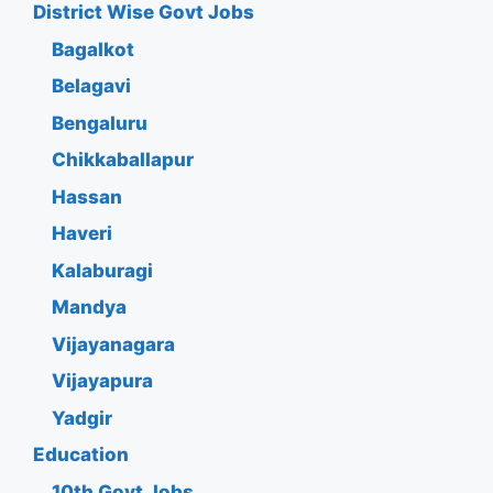
District Wise Govt Jobs
Bagalkot
Belagavi
Bengaluru
Chikkaballapur
Hassan
Haveri
Kalaburagi
Mandya
Vijayanagara
Vijayapura
Yadgir
Education
10th Govt Jobs