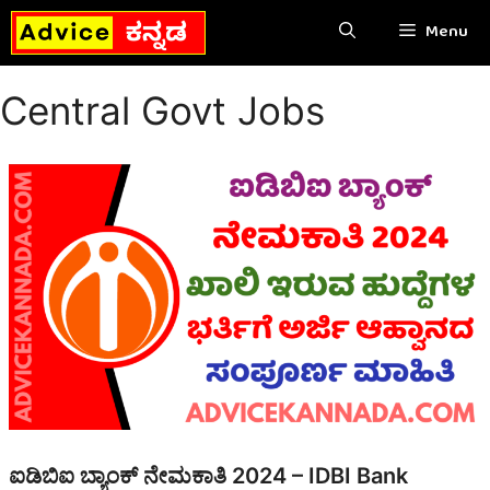
Skip
Menu
to
content
Central Govt Jobs
ಐಡಿಬಿಐ ಬ್ಯಾಂಕ್ ನೇಮಕಾತಿ 2024 – IDBI Bank